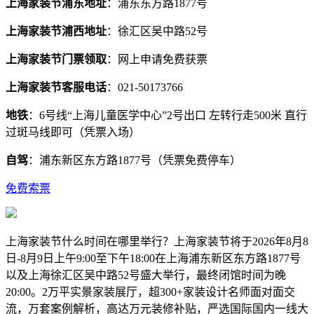
上海家装节浦东地址
：浦东东方路1877号
上海家装节浦西地址
：徐汇区吴中路52号
上海家装节门票领取
：网上申请免费获票
上海家装节客服电话
：021-50173766
地铁
：6号线“上海儿童医学中心”2号出口 左转行走500米 直行
过斑马线即可（凭票入场）
自驾
：浦东新区东方路1877号（凭票免费停车）
免费索票
上海家装节什么时间在哪里举行？上海家装节将于2026年8月8
日-8月9日上午9:00至下午18:00在上海浦东新区东方路1877号
以及上海徐汇区吴中路52号盛大举行，最终闭馆时间为晚
20:00。2万平实景家装展厅，超300+家装设计名师面对面交
流，万套案例解析，高达万元装修补贴，严选国际国内一线大