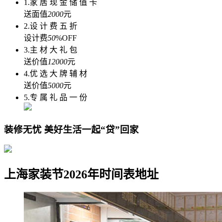
1.家 居 现 金 储 值 卡
送面值
2000
元
2.设 计 费 五 折
设计费
50
%OFF
3.主 材 大 礼 包
送价值
12000
元
4.优 选 大 牌 辅 材
送价值
5000
元
5.专 属 礼 品 一 份
装修无忧 美好生活一起“贷”回家
上海家装节2026年时间表地址