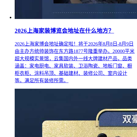
2026上海家装博览会地址在什么地方？
2026上海家博会地址确定啦！将于2026年8月8日-8月9日
由主办方统帅装饰在东方路1877号隆重举办。20000平米
超大规模实景馆，云集国内外一线大牌建材产品，品类
涵盖：家电厨电、家具软装、卫浴陶瓷、地板门窗、橱
柜衣柜、涂料吊顶、基础建材、装修公司、室内设计
等。满足所有装修所需。