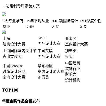
一站定制专属家装方案
8大
专业学府
15年
平均从业
200+项
国际设计
1V1
深度个性
毕业
经验
大奖
定制
SBID
上海
亚太区
国际设计大赛
建筑设计大赛
室内设计大赛
上海国际室内设计节
中国艾鼎
别墅类
杰出贡献奖
国际设计大赛
金奖
中国建筑
中国Pchouse
华东地区
装饰行业
时尚设计盛典
室内设计师大赛
影响力
室内设计大赛
创意奖
设计机构
TOP100
年度金奖作品全新发布