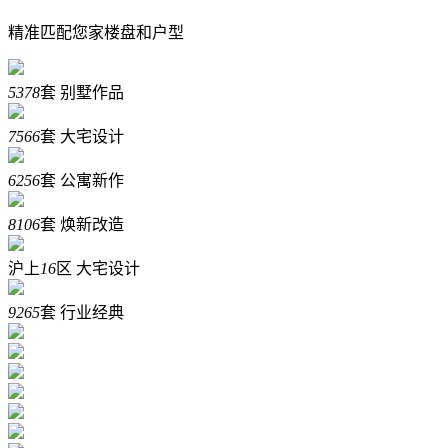
精准匹配您家楼盘和户型
5378
套
别墅作品
7566
套
大宅设计
6256
套
公寓新作
8106
套
焕新改造
沪上
16
区
大宅设计
9265
套
行业经典