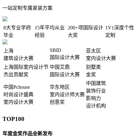
一站定制专属家装方案
8大
专业学府
15年
平均从业
200+项
国际设计
1V1
深度个性
毕业
经验
大奖
定制
SBID
上海
亚太区
国际设计大赛
建筑设计大赛
室内设计大赛
上海国际室内设计节
中国艾鼎
别墅类
杰出贡献奖
国际设计大赛
金奖
中国建筑
中国Pchouse
华东地区
装饰行业
时尚设计盛典
室内设计师大赛
影响力
室内设计大赛
创意奖
设计机构
TOP100
年度金奖作品全新发布