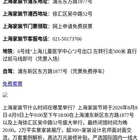
上海家装节浦东地址
：浦东东方路1877号
上海家装节浦西地址
：徐汇区吴中路52号
上海家装节门票领取
：网上申请免费获票
上海家装节客服电话
：021-50173766
地铁
：6号线“上海儿童医学中心”2号出口 左转行走500米 直行
过斑马线即可（凭票入场）
自驾
：浦东新区东方路1877号（凭票免费停车）
免费索票
上海家装节什么时间在哪里举行？上海家装节将于2026年8月8
日-8月9日上午9:00至下午18:00在上海浦东新区东方路1877号
以及上海徐汇区吴中路52号盛大举行，最终闭馆时间为晚
20:00。2万平实景家装展厅，超300+家装设计名师面对面交
流，万套案例解析，高达万元装修补贴，严选国际国内一线大