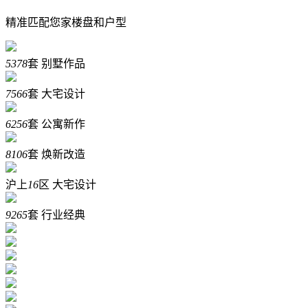
精准匹配您家楼盘和户型
5378
套
别墅作品
7566
套
大宅设计
6256
套
公寓新作
8106
套
焕新改造
沪上
16
区
大宅设计
9265
套
行业经典