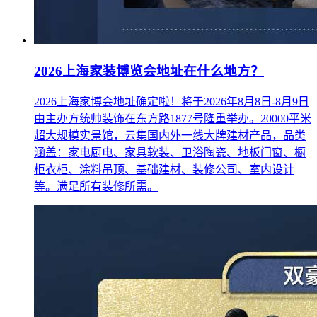
2026上海家装博览会地址在什么地方？
2026上海家博会地址确定啦！将于2026年8月8日-8月9日
由主办方统帅装饰在东方路1877号隆重举办。20000平米
超大规模实景馆，云集国内外一线大牌建材产品，品类
涵盖：家电厨电、家具软装、卫浴陶瓷、地板门窗、橱
柜衣柜、涂料吊顶、基础建材、装修公司、室内设计
等。满足所有装修所需。