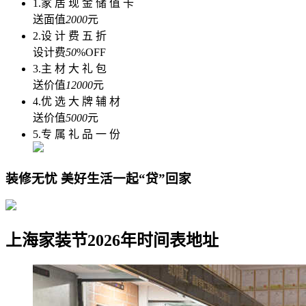
1.家 居 现 金 储 值 卡
送面值
2000
元
2.设 计 费 五 折
设计费
50
%OFF
3.主 材 大 礼 包
送价值
12000
元
4.优 选 大 牌 辅 材
送价值
5000
元
5.专 属 礼 品 一 份
装修无忧 美好生活一起“贷”回家
上海家装节2026年时间表地址