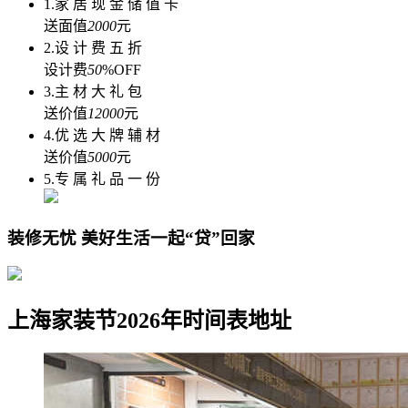
1.家 居 现 金 储 值 卡
送面值
2000
元
2.设 计 费 五 折
设计费
50
%OFF
3.主 材 大 礼 包
送价值
12000
元
4.优 选 大 牌 辅 材
送价值
5000
元
5.专 属 礼 品 一 份
装修无忧 美好生活一起“贷”回家
上海家装节2026年时间表地址