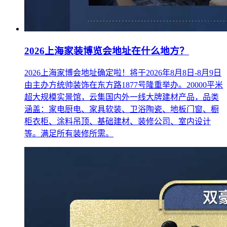
2026上海家装博览会地址在什么地方？
2026上海家博会地址确定啦！将于2026年8月8日-8月9日
由主办方统帅装饰在东方路1877号隆重举办。20000平米
超大规模实景馆，云集国内外一线大牌建材产品，品类
涵盖：家电厨电、家具软装、卫浴陶瓷、地板门窗、橱
柜衣柜、涂料吊顶、基础建材、装修公司、室内设计
等。满足所有装修所需。