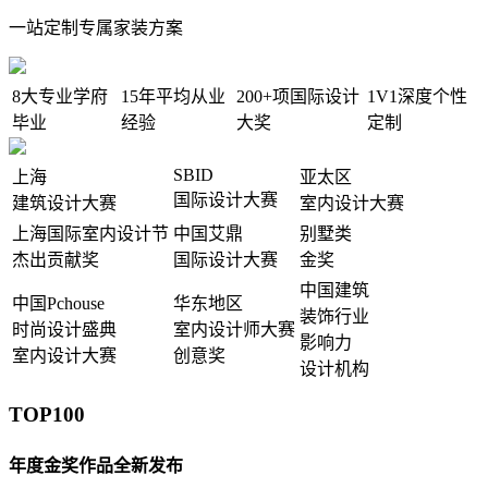
一站定制专属家装方案
8大
专业学府
15年
平均从业
200+项
国际设计
1V1
深度个性
毕业
经验
大奖
定制
SBID
上海
亚太区
国际设计大赛
建筑设计大赛
室内设计大赛
上海国际室内设计节
中国艾鼎
别墅类
杰出贡献奖
国际设计大赛
金奖
中国建筑
中国Pchouse
华东地区
装饰行业
时尚设计盛典
室内设计师大赛
影响力
室内设计大赛
创意奖
设计机构
TOP100
年度金奖作品全新发布