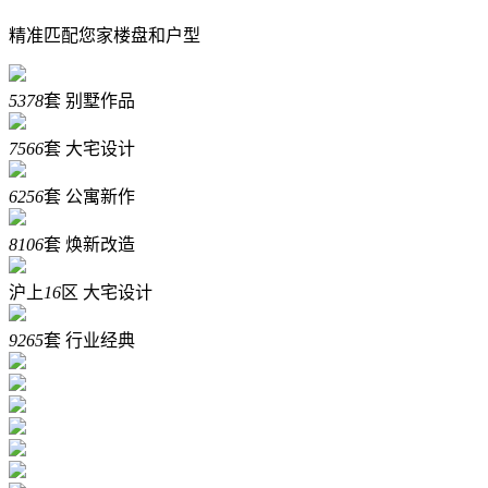
精准匹配您家楼盘和户型
5378
套
别墅作品
7566
套
大宅设计
6256
套
公寓新作
8106
套
焕新改造
沪上
16
区
大宅设计
9265
套
行业经典