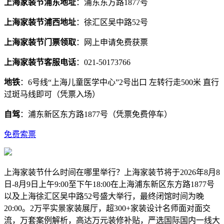
上海家装节浦东地址
：浦东东方路1877号
上海家装节浦西地址
：徐汇区吴中路52号
上海家装节门票领取
：网上申请免费获票
上海家装节客服电话
：021-50173766
地铁
：6号线“上海儿童医学中心”2号出口 左转行走500米 直行
过斑马线即可（凭票入场）
自驾
：浦东新区东方路1877号（凭票免费停车）
免费索票
上海家装节什么时间在哪里举行？上海家装节将于2026年8月8
日-8月9日上午9:00至下午18:00在上海浦东新区东方路1877号
以及上海徐汇区吴中路52号盛大举行，最终闭馆时间为晚
20:00。2万平实景家装展厅，超300+家装设计名师面对面交
流，万套案例解析，高达万元装修补贴，严选国际国内一线大