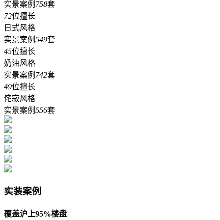
实景案例
758
套
72
位擅长
日式风格
实景案例
549
套
45
位擅长
奶油风格
实景案例
742
套
49
位擅长
侘寂风格
实景案例
556
套
实装案例
覆盖沪上95%楼盘