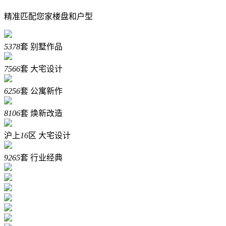
精准匹配您家楼盘和户型
5378
套
别墅作品
7566
套
大宅设计
6256
套
公寓新作
8106
套
焕新改造
沪上
16
区
大宅设计
9265
套
行业经典