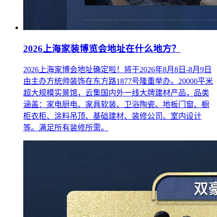
2026上海家装博览会地址在什么地方？
2026上海家博会地址确定啦！将于2026年8月8日-8月9日
由主办方统帅装饰在东方路1877号隆重举办。20000平米
超大规模实景馆，云集国内外一线大牌建材产品，品类
涵盖：家电厨电、家具软装、卫浴陶瓷、地板门窗、橱
柜衣柜、涂料吊顶、基础建材、装修公司、室内设计
等。满足所有装修所需。