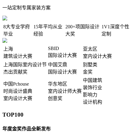
一站定制专属家装方案
8大
专业学府
15年
平均从业
200+项
国际设计
1V1
深度个性
毕业
经验
大奖
定制
SBID
上海
亚太区
国际设计大赛
建筑设计大赛
室内设计大赛
上海国际室内设计节
中国艾鼎
别墅类
杰出贡献奖
国际设计大赛
金奖
中国建筑
中国Pchouse
华东地区
装饰行业
时尚设计盛典
室内设计师大赛
影响力
室内设计大赛
创意奖
设计机构
TOP100
年度金奖作品全新发布