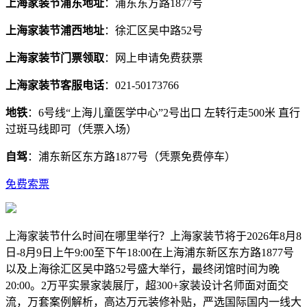
上海家装节浦东地址
：浦东东方路1877号
上海家装节浦西地址
：徐汇区吴中路52号
上海家装节门票领取
：网上申请免费获票
上海家装节客服电话
：021-50173766
地铁
：6号线“上海儿童医学中心”2号出口 左转行走500米 直行
过斑马线即可（凭票入场）
自驾
：浦东新区东方路1877号（凭票免费停车）
免费索票
上海家装节什么时间在哪里举行？上海家装节将于2026年8月8
日-8月9日上午9:00至下午18:00在上海浦东新区东方路1877号
以及上海徐汇区吴中路52号盛大举行，最终闭馆时间为晚
20:00。2万平实景家装展厅，超300+家装设计名师面对面交
流，万套案例解析，高达万元装修补贴，严选国际国内一线大