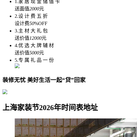
1.家 居 现 金 储 值 卡
送面值
2000
元
2.设 计 费 五 折
设计费
50
%OFF
3.主 材 大 礼 包
送价值
12000
元
4.优 选 大 牌 辅 材
送价值
5000
元
5.专 属 礼 品 一 份
装修无忧 美好生活一起“贷”回家
上海家装节2026年时间表地址