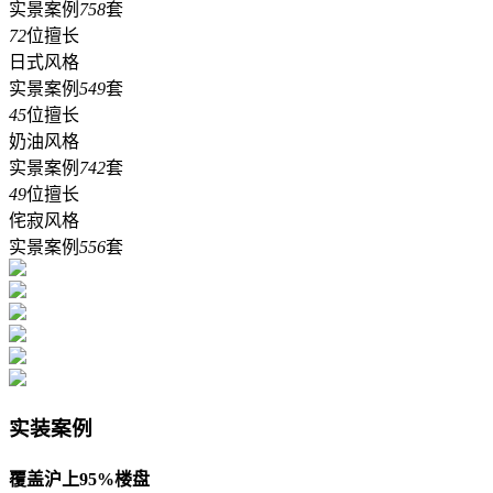
实景案例
758
套
72
位擅长
日式风格
实景案例
549
套
45
位擅长
奶油风格
实景案例
742
套
49
位擅长
侘寂风格
实景案例
556
套
实装案例
覆盖沪上95%楼盘