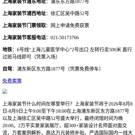
上海家装节浦东地址
：浦东东方路1877号
上海家装节浦西地址
：徐汇区吴中路52号
上海家装节门票领取
：网上申请免费获票
上海家装节客服电话
：021-50173766
地铁
：6号线“上海儿童医学中心”2号出口 左转行走500米 直行
过斑马线即可（凭票入场）
自驾
：浦东新区东方路1877号（凭票免费停车）
免费索票
上海家装节什么时间在哪里举行？上海家装节将于2026年8月8
日-8月9日上午9:00至下午18:00在上海浦东新区东方路1877号
以及上海徐汇区吴中路52号盛大举行，最终闭馆时间为晚
20:00。2万平实景家装展厅，超300+家装设计名师面对面交
流，万套案例解析，高达万元装修补贴，严选国际国内一线大