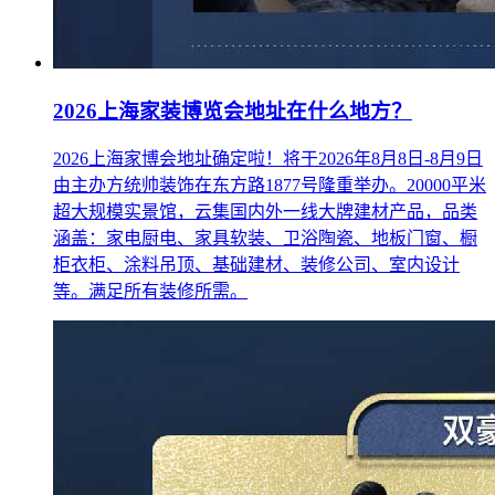
2026上海家装博览会地址在什么地方？
2026上海家博会地址确定啦！将于2026年8月8日-8月9日
由主办方统帅装饰在东方路1877号隆重举办。20000平米
超大规模实景馆，云集国内外一线大牌建材产品，品类
涵盖：家电厨电、家具软装、卫浴陶瓷、地板门窗、橱
柜衣柜、涂料吊顶、基础建材、装修公司、室内设计
等。满足所有装修所需。