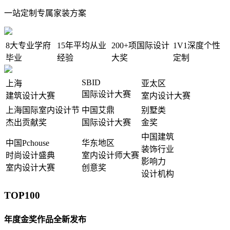
一站定制专属家装方案
8大
专业学府
15年
平均从业
200+项
国际设计
1V1
深度个性
毕业
经验
大奖
定制
SBID
上海
亚太区
国际设计大赛
建筑设计大赛
室内设计大赛
上海国际室内设计节
中国艾鼎
别墅类
杰出贡献奖
国际设计大赛
金奖
中国建筑
中国Pchouse
华东地区
装饰行业
时尚设计盛典
室内设计师大赛
影响力
室内设计大赛
创意奖
设计机构
TOP100
年度金奖作品全新发布