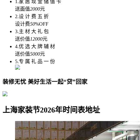
1.家 居 现 金 储 值 卡
送面值
2000
元
2.设 计 费 五 折
设计费
50
%OFF
3.主 材 大 礼 包
送价值
12000
元
4.优 选 大 牌 辅 材
送价值
5000
元
5.专 属 礼 品 一 份
装修无忧 美好生活一起“贷”回家
上海家装节2026年时间表地址