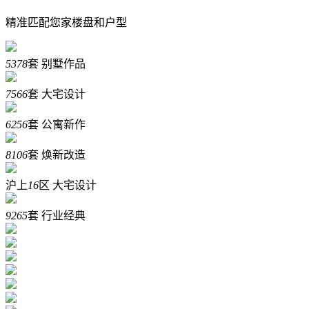
精准匹配您家楼盘和户型
5378
套
别墅作品
7566
套
大宅设计
6256
套
公寓新作
8106
套
焕新改造
沪上
16
区
大宅设计
9265
套
行业经典